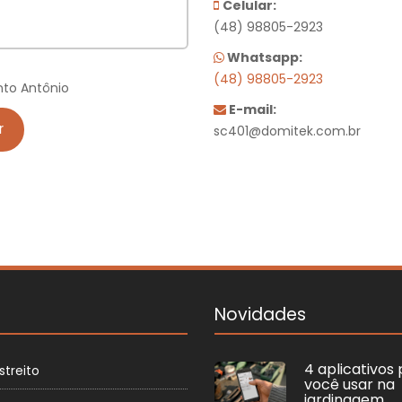
Celular:
(48) 98805-2923
Whatsapp:
(48) 98805-2923
nto Antônio
E-mail:
r
sc401@domitek.com.br
Novidades
4 aplicativos
streito
você usar na
jardinagem