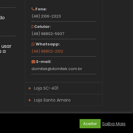
Fone:
(48) 2106-2323
do
Celular:
(48) 98802-5937
Whatsapp:
 usar
s a
(48) 98802-2102
E-mail:
domitek@domitek.com.br
Loja SC-401
Loja Santo Amaro
Fone:
(48) 2106-2340
Fone:
Celular:
(48) 2106-2330
Saiba Mais
Aceitar
(48) 98805-2923