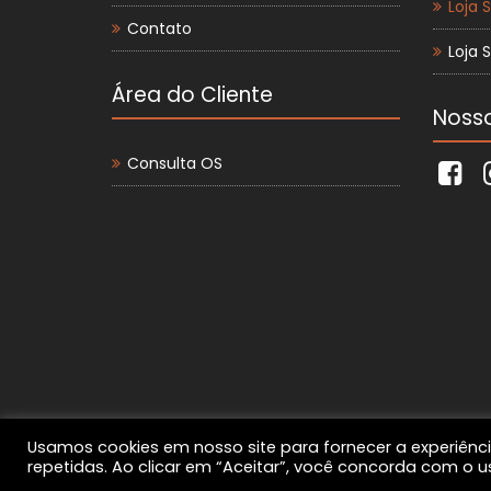
Loja 
Contato
Loja 
Área do Cliente
Nosso
Consulta OS
Usamos cookies em nosso site para fornecer a experiênci
© Todos Os Direitos Reservados - Desenvolvido 
repetidas. Ao clicar em “Aceitar”, você concorda com o 