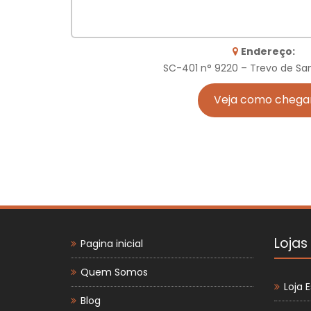
Endereço:
SC-401 n° 9220 – Trevo de Sa
Veja como chega
Lojas
Pagina inicial
Quem Somos
Loja E
Blog