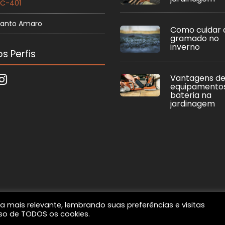
SC-401
Santo Amaro
Como cuidar 
gramado no
inverno
s Perfis
Vantagens de
equipamento
bateria na
jardinagem
a mais relevante, lembrando suas preferências e visitas
Por
Rabisco Na Web
uso de TODOS os cookies.