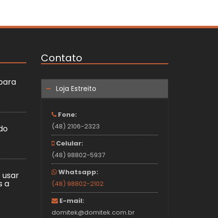
Contato
 para
Loja Estreito
Fone:
(48) 2106-2323
do
Celular:
(48) 98802-5937
Whatsapp:
 usar
s a
(48) 98802-2102
E-mail:
domitek@domitek.com.br