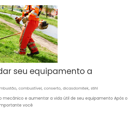
dar seu equipamento a
,
,
,
,
mbustão
combustível
conserto
dicasdomitek
stihl
s ao mecânico e aumentar a vida útil de seu equipamento Após o
importante você