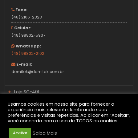
Fone:
(48) 2106-2323
Celular:
(48) 98802-5937
Whatsapp:
(48) 98802-2102
E-mail:
domitek@domitek.com.br
Loja SC-401
Loja Santo Amaro
Usamos cookies em nosso site para fornecer a
Fone:
experiência mais relevante, lembrando suas
preferências e visitas repetidas. Ao clicar em “Aceitar”,
(48) 2106-2340
Fone:
você concorda com o uso de TODOS os cookies.
Celular:
(48) 2106-2330
© Todos Os Direitos Reservados - Desenvolvido Por
Rabisco
Saiba Mais
Aceitar
(48) 98805-2923
Na Web