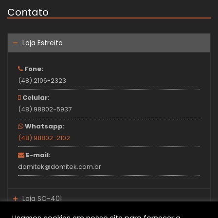
Contato
Loja Estreito
Fone:
(48) 2106-2323
Celular:
(48) 98802-5937
Whatsapp:
(48) 98802-2102
E-mail:
domitek@domitek.com.br
Loja SC-401
Loja Santo Amaro