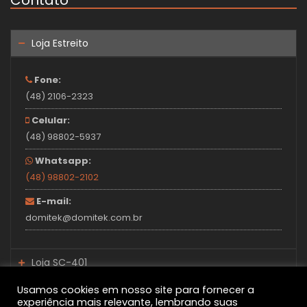
Loja Estreito
Fone:
(48) 2106-2323
Celular:
(48) 98802-5937
Whatsapp:
(48) 98802-2102
E-mail:
domitek@domitek.com.br
Loja SC-401
Loja Santo Amaro
Usamos cookies em nosso site para fornecer a
Fone:
experiência mais relevante, lembrando suas