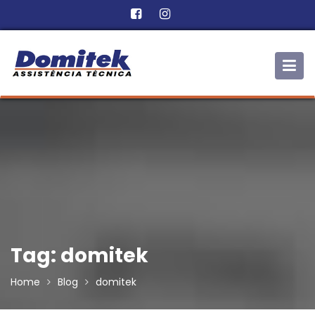
Skip
to
content
Tag:
domitek
Home
Blog
domitek