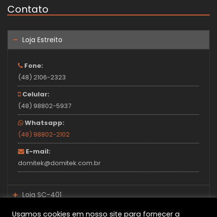
Contato
Loja Estreito
Fone:
(48) 2106-2323
Celular:
(48) 98802-5937
Whatsapp:
(48) 98802-2102
E-mail:
domitek@domitek.com.br
Loja SC-401
Loja Santo Amaro
Usamos cookies em nosso site para fornecer a