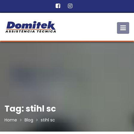
Skip
to
content
Tag:
stihl sc
Home
Blog
stihl sc