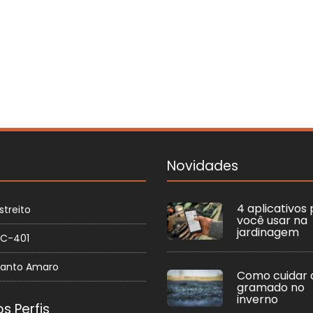
Novidades
4 aplicativos
streito
você usar na
jardinagem
SC-401
Santo Amaro
Como cuidar 
gramado no
inverno
s Perfis