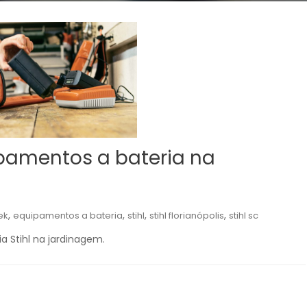
pamentos a bateria na
,
,
,
,
ek
equipamentos a bateria
stihl
stihl florianópolis
stihl sc
 Stihl na jardinagem.