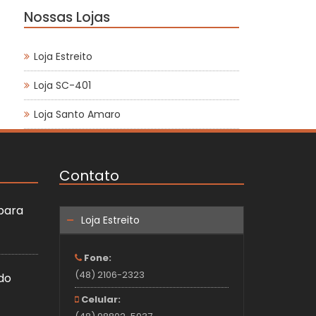
Nossas Lojas
Loja Estreito
Loja SC-401
Loja Santo Amaro
Contato
 para
Loja Estreito
Fone:
(48) 2106-2323
do
Celular: